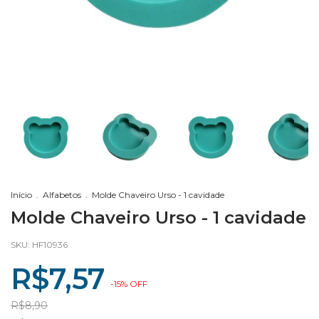
Início
.
Alfabetos
.
Molde Chaveiro Urso - 1 cavidade
Molde Chaveiro Urso - 1 cavidade
SKU:
HF10936
R$7,57
-
15
%
OFF
R$8,90