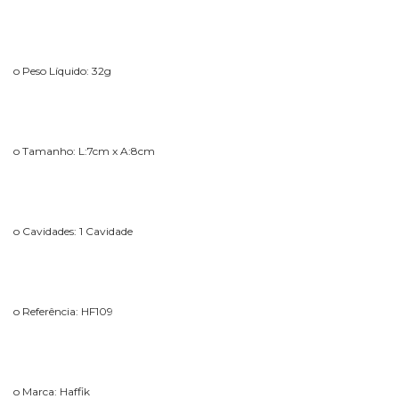
o Peso Líquido: 32g
o Tamanho: L:7cm x A:8cm
o Cavidades: 1 Cavidade
o Referência: HF109
o Marca: Haffik