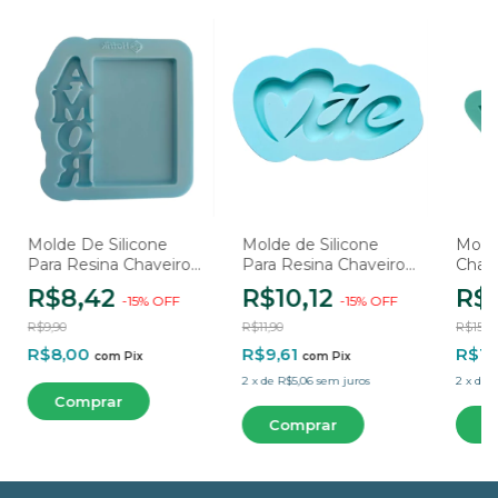
Molde De Silicone
Molde de Silicone
Mold
Para Resina Chaveiro
Para Resina Chaveiro
Chav
Amor Afetivo - 1
Mãe Modelo 2 - 1
R$8,42
R$10,12
R$1
-
15
%
OFF
-
15
%
OFF
Cavidade
Cavidade
R$9,90
R$11,90
R$15,9
R$8,00
R$9,61
R$12
com
Pix
com
Pix
2
x
de
R$5,06
sem juros
2
x
de
R