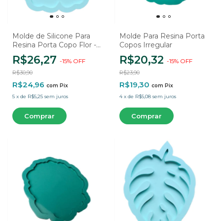
Molde de Silicone Para
Molde Para Resina Porta
Resina Porta Copo Flor - 1
Copos Irregular
Cavidade
R$26,27
R$20,32
-
15
%
OFF
-
15
%
OFF
R$30,90
R$23,90
R$24,96
R$19,30
com
Pix
com
Pix
5
x
de
R$5,25
sem juros
4
x
de
R$5,08
sem juros