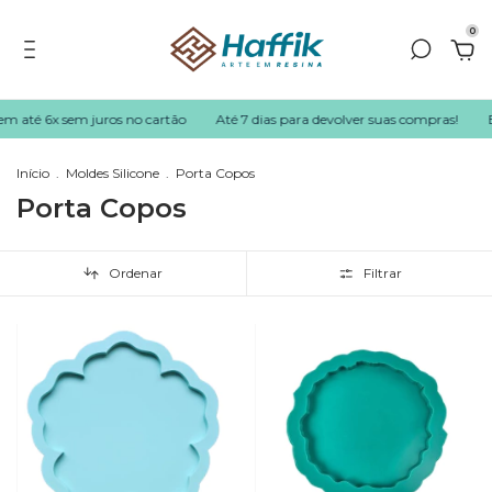
0
m até 6x sem juros no cartão
Até 7 dias para devolver suas compras!
En
Início
.
Moldes Silicone
.
Porta Copos
Porta Copos
Ordenar
Filtrar