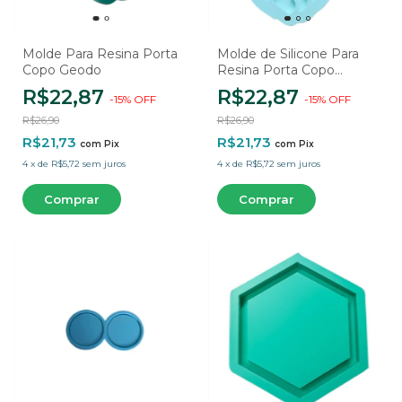
Molde Para Resina Porta
Molde de Silicone Para
Copo Geodo
Resina Porta Copo
Costela de Adão - 1
R$22,87
R$22,87
-
15
%
OFF
-
15
%
OFF
Cavidade
R$26,90
R$26,90
R$21,73
R$21,73
com
Pix
com
Pix
4
x
de
R$5,72
sem juros
4
x
de
R$5,72
sem juros