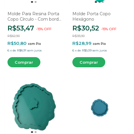
Molde Para Resina Porta
Molde Porta Copo
Copo Círculo - Com borda
Hexágono
- 2 Cavidades
R$53,47
R$30,52
-
15
%
OFF
-
15
%
OFF
R$62,90
R$35,90
R$50,80
R$28,99
com
Pix
com
Pix
6
x
de
R$8,91
sem juros
6
x
de
R$5,09
sem juros