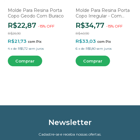
Molde Para Resina Porta
Molde Para Resina Porta
Copo Geodo Com Buraco
Copo Irregular - Com
borda
R$22,87
R$34,77
-
15
%
OFF
-
15
%
OFF
R$26,90
R$40,90
R$21,73
R$33,03
com
Pix
com
Pix
4
x
de
R$5,72
sem juros
6
x
de
R$5,80
sem juros
Newsletter
Cadastre-se e receba nossas ofertas.