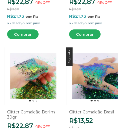
R$22,87
R$22,87
-
15
%
OFF
-
15
%
OFF
R$26,90
R$26,90
R$21,73
R$21,73
com
Pix
com
Pix
4
x
de
R$5,72
sem juros
4
x
de
R$5,72
sem juros
Esgotado
Glitter Camaleão Berlim
Glitter Camaleão Brasil
30gr
R$13,52
R$22,87
-
15
%
OFF