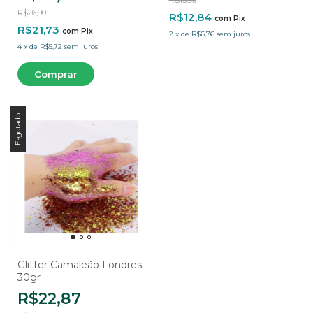
R$15,90
R$26,90
R$12,84
com
Pix
R$21,73
com
Pix
2
x
de
R$6,76
sem juros
4
x
de
R$5,72
sem juros
Esgotado
Glitter Camaleão Londres
30gr
R$22,87