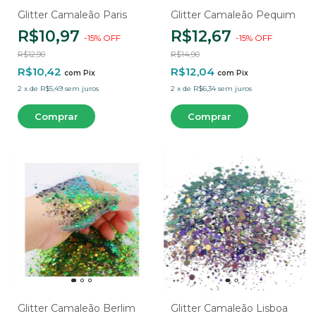
Glitter Camaleão Paris
Glitter Camaleão Pequim
R$10,97
R$12,67
-
15
%
OFF
-
15
%
OFF
R$12,90
R$14,90
R$10,42
R$12,04
com
Pix
com
Pix
2
x
de
R$5,49
sem juros
2
x
de
R$6,34
sem juros
Glitter Camaleão Berlim
Glitter Camaleão Lisboa