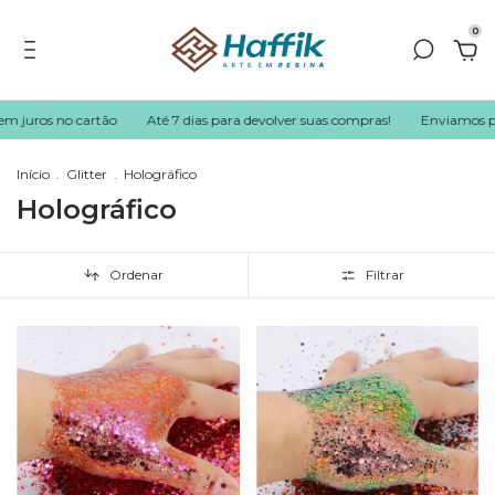
0
juros no cartão
Até 7 dias para devolver suas compras!
Enviamos para t
Início
.
Glitter
.
Holográfico
Holográfico
Ordenar
Filtrar