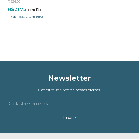
R$26,90
R$21,73
com
Pix
4
x
de
R$5,72
sem juros
Newsletter
Cadastre-se e receba nossas ofertas.