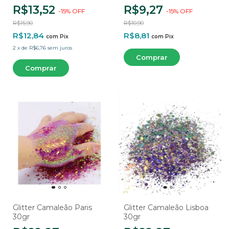
R$13,52
R$9,27
-
15
%
OFF
-
15
%
OFF
R$15,90
R$10,90
R$12,84
R$8,81
com
Pix
com
Pix
2
x
de
R$6,76
sem juros
Glitter Camaleão Paris
Glitter Camaleão Lisboa
30gr
30gr