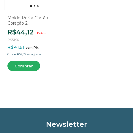
Molde Porta Cartão
Coração 2
R$44,12
-
15
%
OFF
R$51,90
R$41,91
com
Pix
6
x
de
R$7,35
sem juros
Newsletter