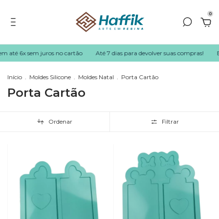
0
em até 6x sem juros no cartão
Até 7 dias para devolver suas compras!
En
Início
.
Moldes Silicone
.
Moldes Natal
.
Porta Cartão
Porta Cartão
Ordenar
Filtrar