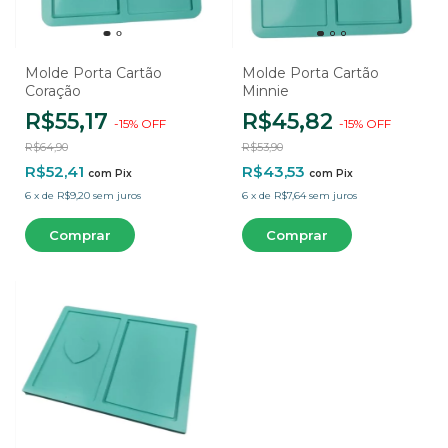
Molde Porta Cartão
Molde Porta Cartão
Coração
Minnie
R$55,17
R$45,82
-
15
%
OFF
-
15
%
OFF
R$64,90
R$53,90
R$52,41
R$43,53
com
Pix
com
Pix
6
x
de
R$9,20
sem juros
6
x
de
R$7,64
sem juros