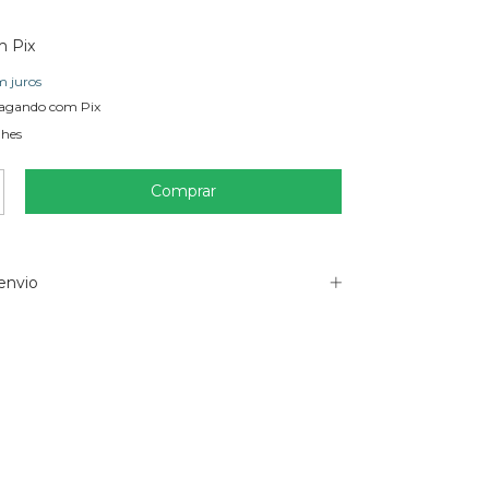
m
Pix
m juros
agando com Pix
lhes
envio