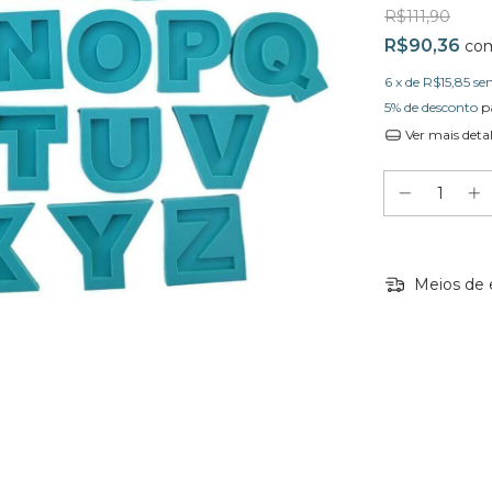
R$111,90
R$90,36
co
6
x de
R$15,85
se
5% de desconto
p
Ver mais deta
Meios de 