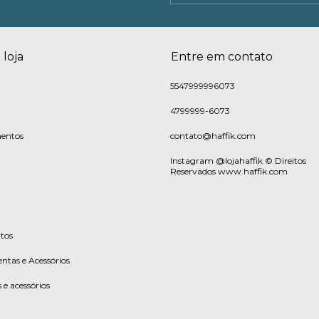
 loja
Entre em contato
5547999996073
4799999-6073
entos
contato@haffik.com
Instagram @lojahaffik © Direitos
Reservados www.haffik.com
tos
ntas e Acessórios
 e acessórios