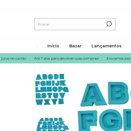
Início
Bazar
Lançamentos
no cartão
Até 7 dias para devolver suas compras!
Enviamos para todo o 