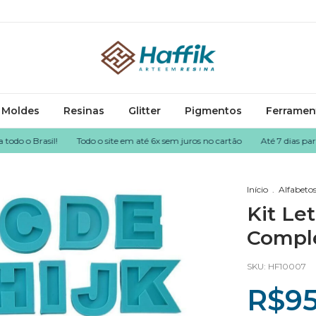
Moldes
Resinas
Glitter
Pigmentos
Ferramen
Brasil!
Todo o site em até 6x sem juros no cartão
Até 7 dias para devol
Início
.
Alfabeto
Kit Le
Compl
SKU:
HF10007
R$95