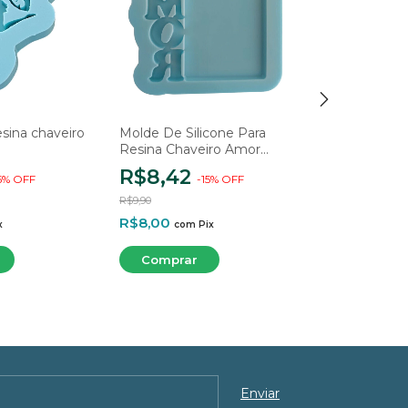
sina chaveiro
Molde De Silicone Para
Molde Chave
Resina Chaveiro Amor
Coração
Afetivo - 1 Cavidade
R$8,42
R$13,52
5
%
OFF
-
15
%
OFF
R$9,90
R$15,90
R$8,00
R$12,84
x
com
Pix
com
2
x
de
R$6,76
sem 