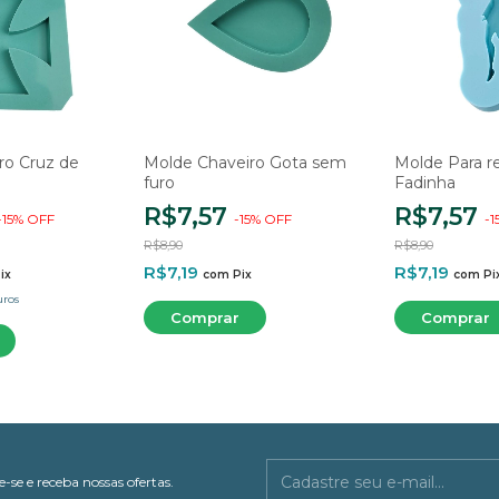
ro Cruz de
Molde Chaveiro Gota sem
Molde Para re
furo
Fadinha
R$7,57
R$7,57
-
15
%
OFF
-
15
%
OFF
-
1
R$8,90
R$8,90
R$7,19
R$7,19
ix
com
Pix
com
Pi
uros
-se e receba nossas ofertas.