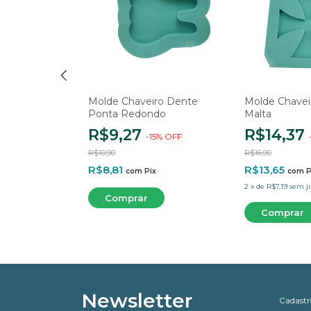
ro Boca
Molde Chaveiro Dente
Molde Chavei
Ponta Redondo
Malta
-
15
%
OFF
R$9,27
R$14,37
-
15
%
OFF
R$10,90
R$16,90
Pix
R$8,81
R$13,65
com
Pix
com
P
uros
2
x
de
R$7,19
sem j
Newsletter
Cadastre