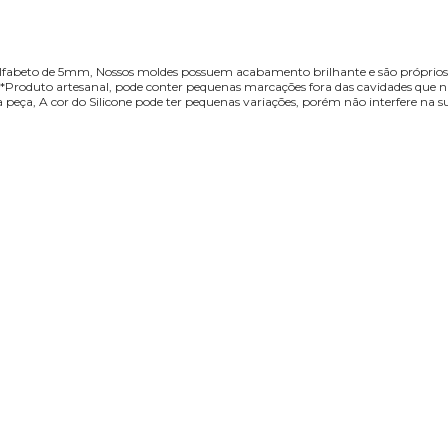
alfabeto de 5mm, Nossos moldes possuem acabamento brilhante e são próprios 
*Produto artesanal, pode conter pequenas marcações fora das cavidades que não
peça, A cor do Silicone pode ter pequenas variações, porém não interfere na s