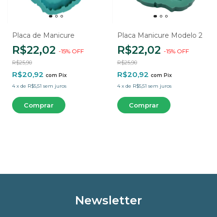
Placa de Manicure
Placa Manicure Modelo 2
R$22,02
R$22,02
-
15
%
OFF
-
15
%
OFF
R$25,90
R$25,90
R$20,92
R$20,92
com
Pix
com
Pix
4
x
de
R$5,51
sem juros
4
x
de
R$5,51
sem juros
Newsletter