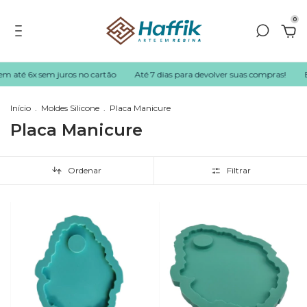
0
em até 6x sem juros no cartão
Até 7 dias para devolver suas compras!
E
Início
.
Moldes Silicone
.
Placa Manicure
Placa Manicure
Ordenar
Filtrar