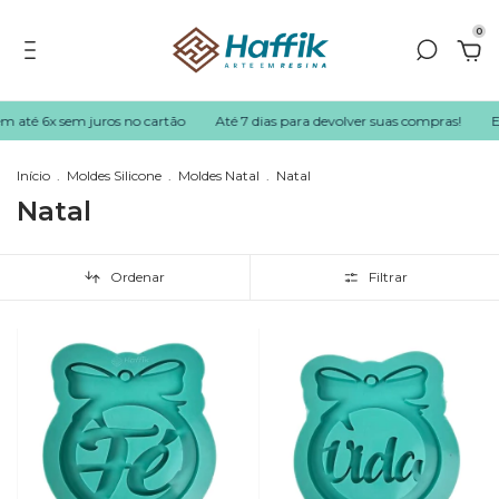
0
6x sem juros no cartão
Até 7 dias para devolver suas compras!
Enviamos
Início
.
Moldes Silicone
.
Moldes Natal
.
Natal
Natal
Ordenar
Filtrar