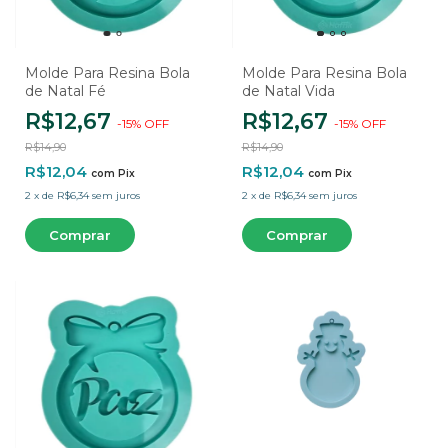
Molde Para Resina Bola
Molde Para Resina Bola
de Natal Fé
de Natal Vida
R$12,67
R$12,67
-
15
%
OFF
-
15
%
OFF
R$14,90
R$14,90
R$12,04
R$12,04
com
Pix
com
Pix
2
x
de
R$6,34
sem juros
2
x
de
R$6,34
sem juros