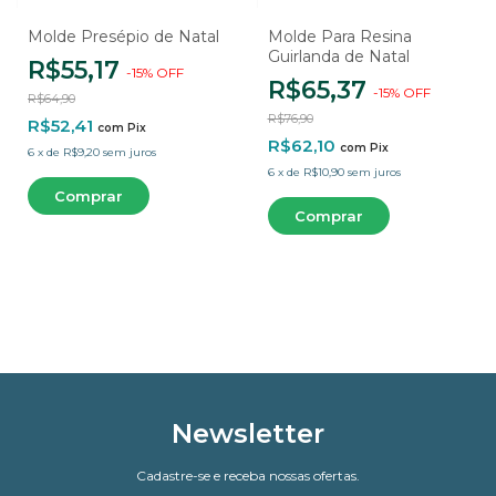
Molde Presépio de Natal
Molde Para Resina
Guirlanda de Natal
R$55,17
-
15
%
OFF
R$65,37
-
15
%
OFF
R$64,90
R$76,90
R$52,41
com
Pix
R$62,10
com
Pix
6
x
de
R$9,20
sem juros
6
x
de
R$10,90
sem juros
Newsletter
Cadastre-se e receba nossas ofertas.