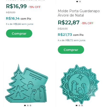
R$16,99
-
15
%
OFF
Molde Porta Guardanapo
R$19,99
Árvore de Natal
R$16,14
com
Pix
R$22,87
-
15
%
OFF
3
x
de
R$5,66
sem juros
R$26,90
R$21,73
com
Pix
4
x
de
R$5,72
sem juros