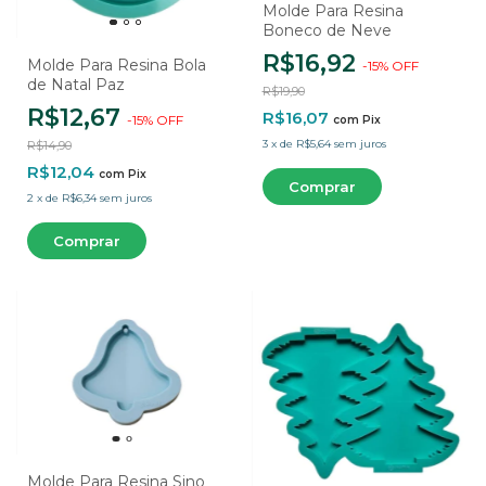
Molde Para Resina
Boneco de Neve
R$16,92
Molde Para Resina Bola
-
15
%
OFF
de Natal Paz
R$19,90
R$12,67
R$16,07
-
15
%
OFF
com
Pix
3
x
de
R$5,64
sem juros
R$14,90
R$12,04
com
Pix
2
x
de
R$6,34
sem juros
Molde Para Resina Sino