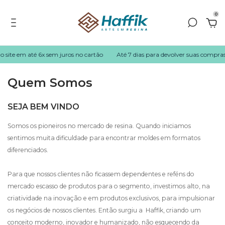
0
 em até 6x sem juros no cartão
Até 7 dias para devolver suas compras!
E
Quem Somos
SEJA BEM VINDO
Somos os pioneiros no mercado de resina. Quando iniciamos
sentimos muita dificuldade para encontrar moldes em formatos
diferenciados.
Para que nossos clientes não ficassem dependentes e reféns do
mercado escasso de produtos para o segmento, investimos alto, na
criatividade na inovação e em produtos exclusivos, para impulsionar
os negócios de nossos clientes. Então surgiu a Haffik, criando um
conceito moderno, inovador e humanizado, não esquecendo da