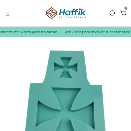
0
te em até 6x sem juros no cartão
Até 7 dias para devolver suas compras!