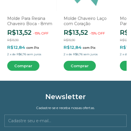
Molde Para Resina
Molde Chaveiro Laço
Molde
Chaveiro Boca - 8mm
com Coração
Para 
Coraç
R$13,52
R$13,52
R$
-
15
%
OFF
-
15
%
OFF
Cavi
R$15,90
R$15,90
R$12,9
R$12,84
R$12,84
R$10
com
Pix
com
Pix
2
x
de
R$6,76
sem juros
2
x
de
R$6,76
sem juros
2
x
de
R
Newsletter
Cadastre-se e receba nossas ofertas.