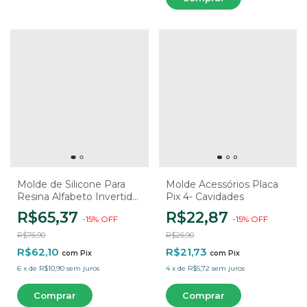
Molde de Silicone Para
Molde Acessórios Placa
Resina Alfabeto Invertido
Pix 4- Cavidades
Com Furo
R$65,37
R$22,87
-
15
%
OFF
-
15
%
OFF
R$76,90
R$26,90
R$62,10
R$21,73
com
Pix
com
Pix
6
x
de
R$10,90
sem juros
4
x
de
R$5,72
sem juros