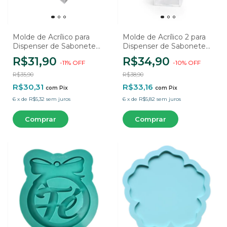
Molde de Acrílico para
Molde de Acrílico 2 para
Dispenser de Sabonete
Dispenser de Sabonete
Líquido em Resina - Base
Líquido em Resina - Base
R$31,90
R$34,90
-
11
%
OFF
-
10
%
OFF
R$35,90
R$38,90
R$30,31
R$33,16
com
Pix
com
Pix
6
x
de
R$5,32
sem juros
6
x
de
R$5,82
sem juros