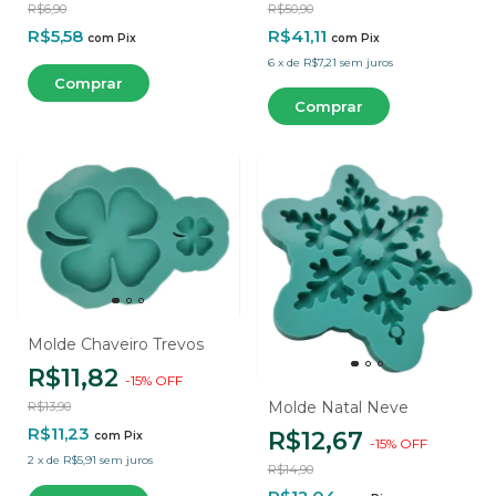
R$6,90
R$50,90
R$5,58
R$41,11
com
Pix
com
Pix
6
x
de
R$7,21
sem juros
Molde Chaveiro Trevos
R$11,82
-
15
%
OFF
Molde Natal Neve
R$13,90
R$11,23
R$12,67
com
Pix
-
15
%
OFF
2
x
de
R$5,91
sem juros
R$14,90