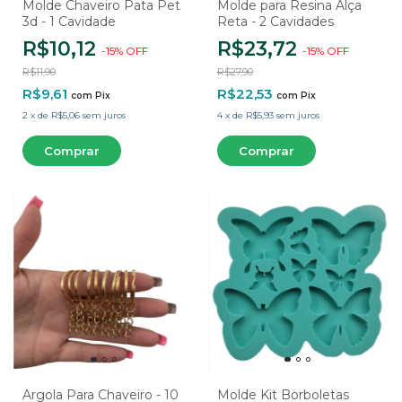
Molde Chaveiro Pata Pet
Molde para Resina Alça
3d - 1 Cavidade
Reta - 2 Cavidades
R$10,12
R$23,72
-
15
%
OFF
-
15
%
OFF
R$11,90
R$27,90
R$9,61
R$22,53
com
Pix
com
Pix
2
x
de
R$5,06
sem juros
4
x
de
R$5,93
sem juros
Argola Para Chaveiro - 10
Molde Kit Borboletas