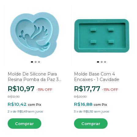
Molde De Silicone Para
Molde Base Com 4
Resina Pomba da Paz 3D
Encaixes - 1 Cavidade
- 1 Cavidade
R$10,97
R$17,77
-
15
%
OFF
-
15
%
OFF
R$12,90
R$20,90
R$10,42
R$16,88
com
Pix
com
Pix
2
x
de
R$5,49
sem juros
3
x
de
R$5,92
sem juros