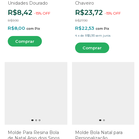
Unidades Dourado
Chaveiro
R$8,42
R$23,72
-
15
%
OFF
-
15
%
OFF
R$9,90
R$27,90
R$8,00
R$22,53
com
Pix
com
Pix
4
x
de
R$5,93
sem juros
Molde Para Resina Bola
Molde Bola Natal para
de Natal Anjo dois Sinos
Personalização