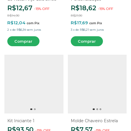
R$12,67
R$18,62
-
15
%
OFF
-
15
%
OFF
R$14,90
R$21,90
R$12,04
R$17,69
com
Pix
com
Pix
2
x
de
R$6,34
sem juros
3
x
de
R$6,21
sem juros
Kit Iniciante 1
Molde Chaveiro Estrela
R$93,50
R$7,57
-
15
%
OFF
-
15
%
OFF