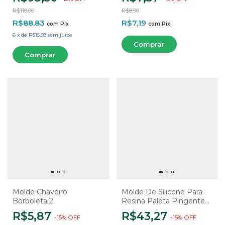
R$110,00
R$8,90
R$88,83
R$7,19
com
Pix
com
Pix
6
x
de
R$15,58
sem juros
Molde Chaveiro
Molde De Silicone Para
Borboleta 2
Resina Paleta Pingentes
Diversos - 14 Cavidades
R$5,87
R$43,27
-
15
%
OFF
-
15
%
OFF