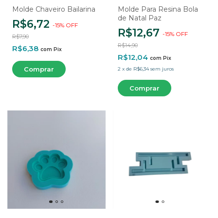
Molde Chaveiro Bailarina
Molde Para Resina Bola
de Natal Paz
R$6,72
-
15
%
OFF
R$12,67
-
15
%
OFF
R$7,90
R$14,90
R$6,38
com
Pix
R$12,04
com
Pix
2
x
de
R$6,34
sem juros