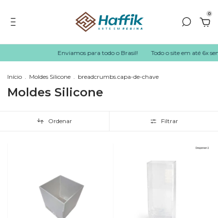
0
Enviamos para todo o Brasil!
Todo o site em até 6x sem juros no 
Início
.
Moldes Silicone
.
breadcrumbs.capa-de-chave
Moldes Silicone
Ordenar
Filtrar