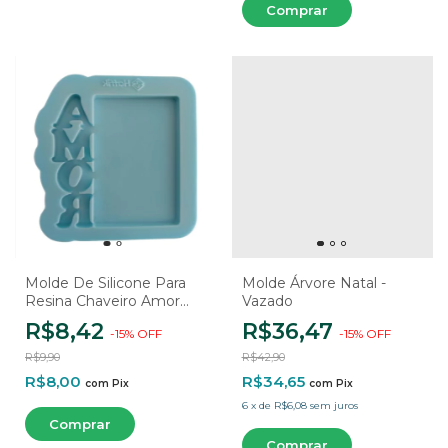
Molde De Silicone Para
Molde Árvore Natal -
Resina Chaveiro Amor
Vazado
Afetivo - 1 Cavidade
R$8,42
R$36,47
-
15
%
OFF
-
15
%
OFF
R$9,90
R$42,90
R$8,00
R$34,65
com
Pix
com
Pix
6
x
de
R$6,08
sem juros