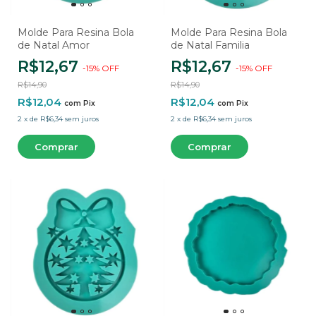
Molde Para Resina Bola
Molde Para Resina Bola
de Natal Amor
de Natal Familia
R$12,67
R$12,67
-
15
%
OFF
-
15
%
OFF
R$14,90
R$14,90
R$12,04
R$12,04
com
Pix
com
Pix
2
x
de
R$6,34
sem juros
2
x
de
R$6,34
sem juros