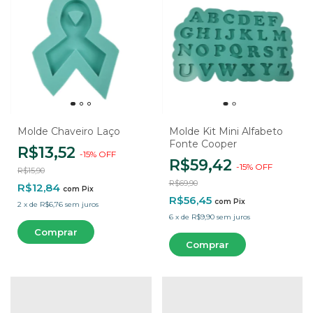
Molde Chaveiro Laço
Molde Kit Mini Alfabeto
Fonte Cooper
R$13,52
-
15
%
OFF
R$59,42
-
15
%
OFF
R$15,90
R$69,90
R$12,84
com
Pix
R$56,45
com
Pix
2
x
de
R$6,76
sem juros
6
x
de
R$9,90
sem juros