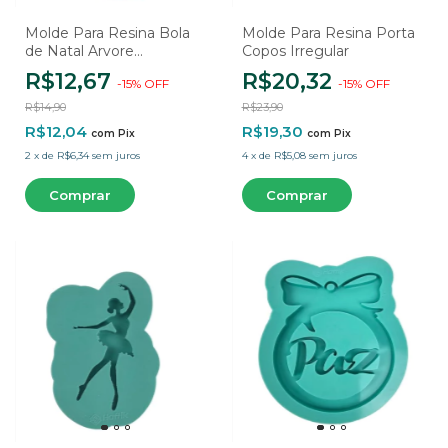
Molde Para Resina Bola
Molde Para Resina Porta
de Natal Arvore
Copos Irregular
estrelinhas
R$12,67
R$20,32
-
15
%
OFF
-
15
%
OFF
R$14,90
R$23,90
R$12,04
R$19,30
com
Pix
com
Pix
2
x
de
R$6,34
sem juros
4
x
de
R$5,08
sem juros