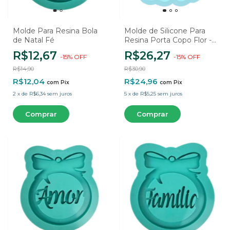
Molde Para Resina Bola
Molde de Silicone Para
de Natal Fé
Resina Porta Copo Flor - 1
Cavidade
R$12,67
R$26,27
-
15
%
OFF
-
15
%
OFF
R$14,90
R$30,90
R$12,04
R$24,96
com
Pix
com
Pix
2
x
de
R$6,34
sem juros
5
x
de
R$5,25
sem juros