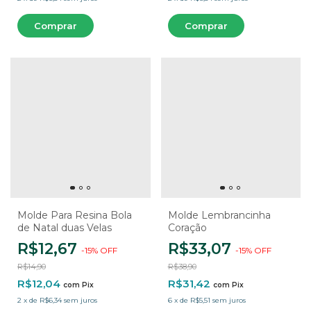
Molde Para Resina Bola
Molde Lembrancinha
de Natal duas Velas
Coração
R$12,67
R$33,07
-
15
%
OFF
-
15
%
OFF
R$14,90
R$38,90
R$12,04
R$31,42
com
Pix
com
Pix
2
x
de
R$6,34
sem juros
6
x
de
R$5,51
sem juros