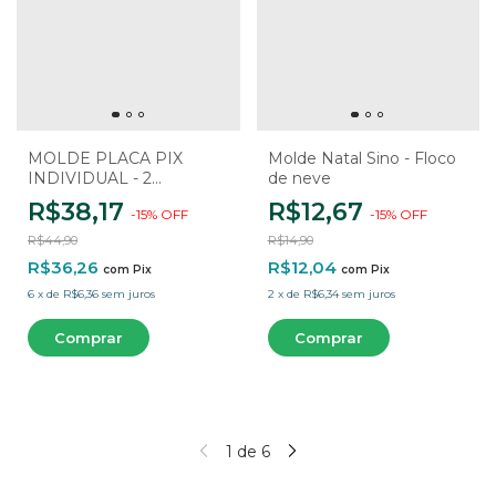
MOLDE PLACA PIX
Molde Natal Sino - Floco
INDIVIDUAL - 2
de neve
CAVIDADES
R$38,17
R$12,67
-
15
%
OFF
-
15
%
OFF
R$44,90
R$14,90
R$36,26
R$12,04
com
Pix
com
Pix
6
x
de
R$6,36
sem juros
2
x
de
R$6,34
sem juros
1
de
6