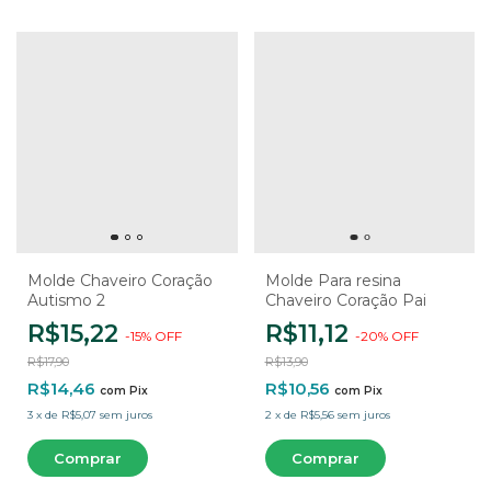
Molde Chaveiro Coração
Molde Para resina
Autismo 2
Chaveiro Coração Pai
R$15,22
R$11,12
-
15
%
OFF
-
20
%
OFF
R$17,90
R$13,90
R$14,46
R$10,56
com
Pix
com
Pix
3
x
de
R$5,07
sem juros
2
x
de
R$5,56
sem juros