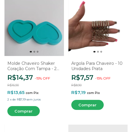
Molde Chaveiro Shaker
Argola Para Chaveiro - 10
Coração Com Tampa - 2
Unidades Prata
Cavidades
R$14,37
R$7,57
-
15
%
OFF
-
15
%
OFF
R$16,90
R$8,90
R$13,65
R$7,19
com
Pix
com
Pix
2
x
de
R$7,19
sem juros