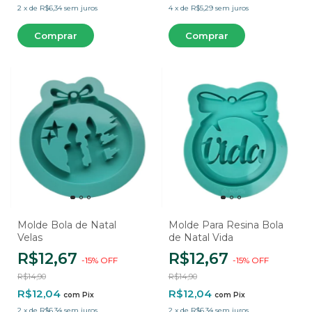
2
x
de
R$6,34
sem juros
4
x
de
R$5,29
sem juros
Molde Bola de Natal
Molde Para Resina Bola
Velas
de Natal Vida
R$12,67
R$12,67
-
15
%
OFF
-
15
%
OFF
R$14,90
R$14,90
R$12,04
R$12,04
com
Pix
com
Pix
2
x
de
R$6,34
sem juros
2
x
de
R$6,34
sem juros