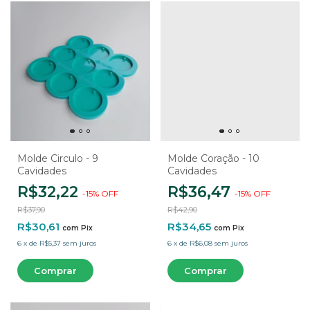
Molde Circulo - 9
Molde Coração - 10
Cavidades
Cavidades
R$32,22
R$36,47
-
15
%
OFF
-
15
%
OFF
R$37,90
R$42,90
R$30,61
R$34,65
com
Pix
com
Pix
6
x
de
R$5,37
sem juros
6
x
de
R$6,08
sem juros