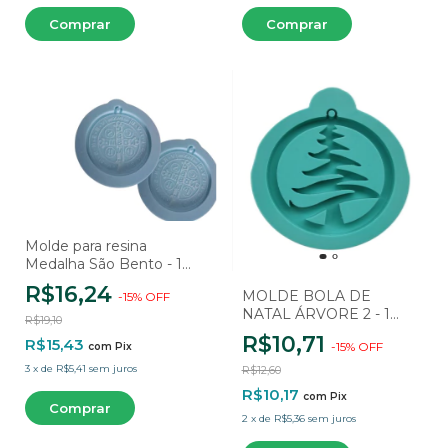
Molde para resina
Medalha São Bento - 1
Cavidade
R$16,24
MOLDE BOLA DE
-
15
%
OFF
NATAL ÁRVORE 2 - 1
R$19,10
CAVIDADE
R$10,71
R$15,43
-
15
%
OFF
com
Pix
3
x
de
R$5,41
sem juros
R$12,60
R$10,17
com
Pix
2
x
de
R$5,36
sem juros