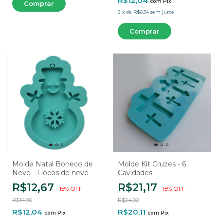
R$12,04
com
Pix
2
x
de
R$6,34
sem juros
Molde Natal Boneco de
Molde Kit Cruzes - 6
Neve - Flocos de neve
Cavidades
R$12,67
R$21,17
-
15
%
OFF
-
15
%
OFF
R$14,90
R$24,90
R$12,04
R$20,11
com
Pix
com
Pix