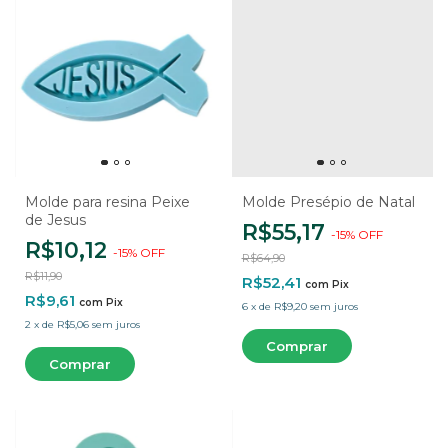
Molde para resina Peixe
Molde Presépio de Natal
de Jesus
R$55,17
-
15
%
OFF
R$10,12
-
15
%
OFF
R$64,90
R$11,90
R$52,41
com
Pix
R$9,61
com
Pix
6
x
de
R$9,20
sem juros
2
x
de
R$5,06
sem juros