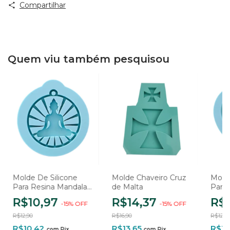
Compartilhar
Quem viu também pesquisou
Molde De Silicone
Molde Chaveiro Cruz
Molde
Para Resina Mandala
de Malta
Para
Buda - 1 Cavidade
da Pa
R$10,97
R$14,37
R$
-
15
%
OFF
-
15
%
OFF
Cavi
R$12,90
R$16,90
R$12,9
R$10,42
R$13,65
R$10
com
Pix
com
Pix