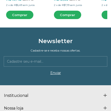
2
x
de
R$5,49
sem juros
2
x
de
R$7,19
sem juros
2
x
de
R
Newsletter
Cadastre-se e receba nossas ofertas.
Institucional
Nossa loja