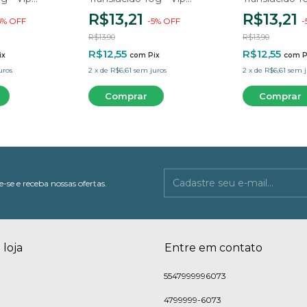
ta
Resinas Amarelo
Resinas Laran
R$13,21
R$13,21
5
%
OFF
-
5
%
OFF
-
R$13,90
R$13,90
R$12,55
R$12,55
ix
com
Pix
com
P
uros
2
x
de
R$6,61
sem juros
2
x
de
R$6,61
sem j
-se e receba nossas ofertas.
 loja
Entre em contato
5547999996073
4799999-6073