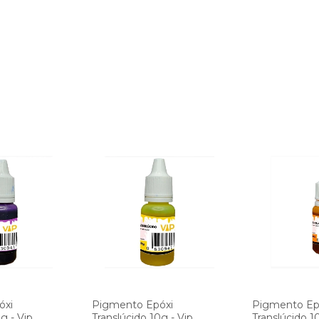
óxi
Pigmento Epóxi
Pigmento Ep
g - Vip
Translúcido 10g - Vip
Translúcido 1