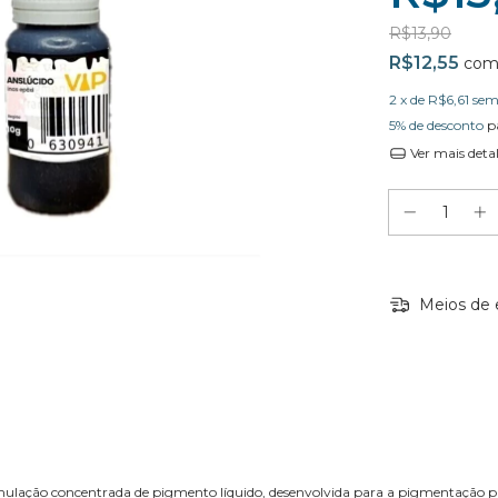
R$13,90
R$12,55
co
2
x de
R$6,61
sem
5% de desconto
p
Ver mais deta
Meios de 
lação concentrada de pigmento líquido, desenvolvida para a pigmentação prec