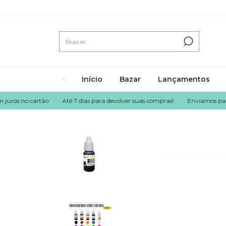
Início
Bazar
Lançamentos
os no cartão
Até 7 dias para devolver suas compras!
Enviamos para todo