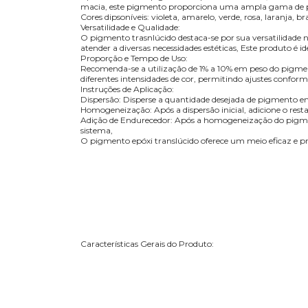
macia, este pigmento proporciona uma ampla gama de poss
Cores dipsoníveis: violeta, amarelo, verde, rosa, laranja, 
Versatilidade e Qualidade:
O pigmento trasnlúcido destaca-se por sua versatilidade n
atender a diversas necessidades estéticas, Este produto é 
Proporção e Tempo de Uso:
Recomenda-se a utilização de 1% a 10% em peso do pigment
diferentes intensidades de cor, permitindo ajustes conform
Instruções de Aplicação:
Dispersão: Disperse a quantidade desejada de pigmento 
Homogeneização: Após a dispersão inicial, adicione o rest
Adição de Endurecedor: Após a homogeneização do pigmen
sistema,
O pigmento epóxi translúcido oferece um meio eficaz e prec
Características Gerais do Produto: