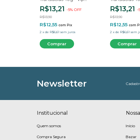
Resinas Azul
Resinas Viole
R$13,21
R$13,21
%
OFF
-
5
%
OFF
-
R$13,90
R$13,90
R$12,55
R$12,55
ix
com
Pix
com
P
ros
2
x
de
R$6,61
sem juros
2
x
de
R$6,61
sem j
Newsletter
Cadastre
Institucional
Nossa
Quem somos
Início
Compra Segura
Bazar