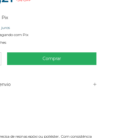
m
Pix
 juros
agando com Pix
lhes
envio
isa de resinas epóxi ou poliéster, Com consistência