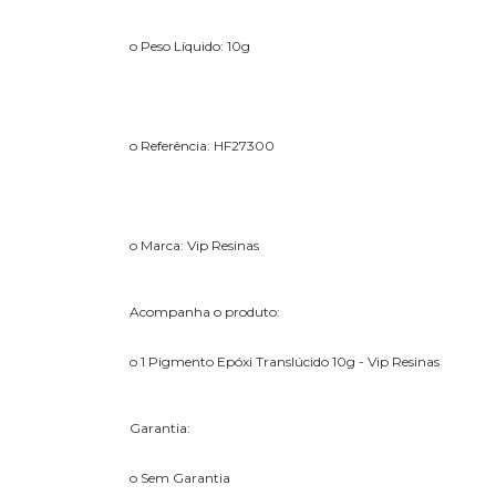
o Peso Líquido: 10g
o Referência: HF27300
o Marca: Vip Resinas
Acompanha o produto:
o 1 Pigmento Epóxi Translúcido 10g - Vip Resinas
Garantia:
o Sem Garantia