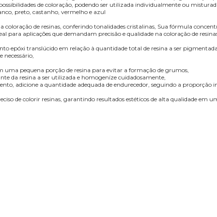
ibilidades de coloração, podendo ser utilizada individualmente ou misturada
branco, preto, castanho, vermelho e azul
a coloração de resinas, conferindo tonalidades cristalinas, Sua fórmula concen
ideal para aplicações que demandam precisão e qualidade na coloração de resinas 
o epóxi translúcido em relação à quantidade total de resina a ser pigmentada,
e necessário,
em uma pequena porção de resina para evitar a formação de grumos,
ante da resina a ser utilizada e homogeníze cuidadosamente,
to, adicione a quantidade adequada de endurecedor, seguindo a proporção in
iso de colorir resinas, garantindo resultados estéticos de alta qualidade em u