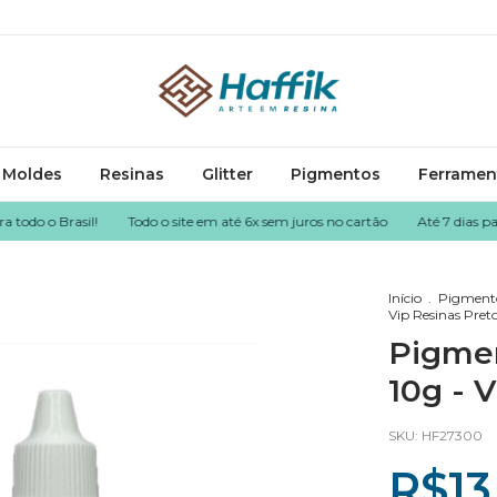
Moldes
Resinas
Glitter
Pigmentos
Ferramen
 o Brasil!
Todo o site em até 6x sem juros no cartão
Até 7 dias para de
Início
.
Pigment
Vip Resinas Pret
Pigmen
10g - 
SKU:
HF27300
R$13