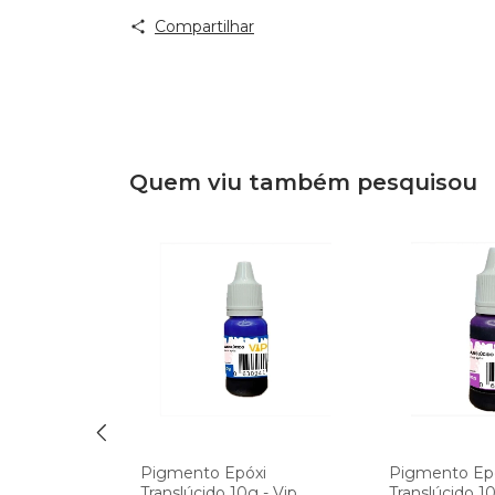
Compartilhar
Quem viu também pesquisou
xi
Pigmento Epóxi
Pigmento Ep
g - Vip
Translúcido 10g - Vip
Translúcido 10