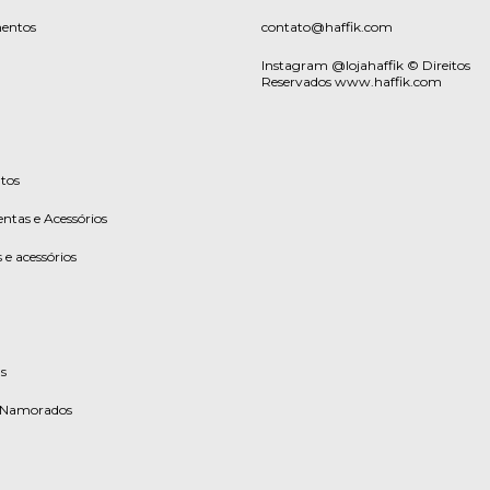
entos
contato@haffik.com
Instagram @lojahaffik © Direitos
Reservados www.haffik.com
tos
ntas e Acessórios
 e acessórios
s
s Namorados