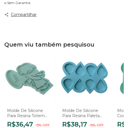
o Sem Garantia
Compartilhar
Quem viu também pesquisou
Molde De Silicone
Molde De Silicone
Mold
Para Resina Totem
Para Resina Paleta
Coop
Jesus - 2 Cavidades
Pingentes Gota - 8
R$36,47
R$38,17
R$
-
15
%
OFF
-
15
%
OFF
Cavidades