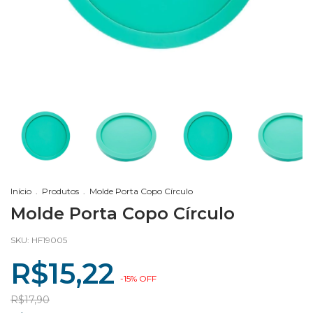
Início
.
Produtos
.
Molde Porta Copo Círculo
Molde Porta Copo Círculo
SKU:
HF19005
R$15,22
-
15
%
OFF
R$17,90