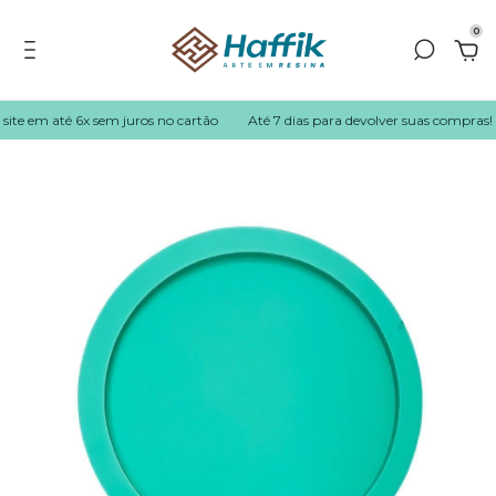
0
te em até 6x sem juros no cartão
Até 7 dias para devolver suas compras!