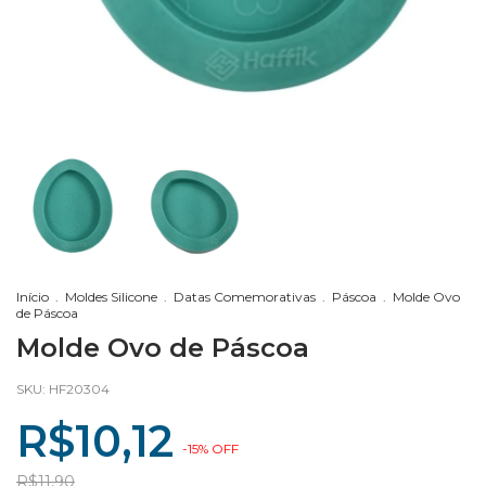
Início
.
Moldes Silicone
.
Datas Comemorativas
.
Páscoa
.
Molde Ovo
de Páscoa
Molde Ovo de Páscoa
SKU:
HF20304
R$10,12
-
15
%
OFF
R$11,90