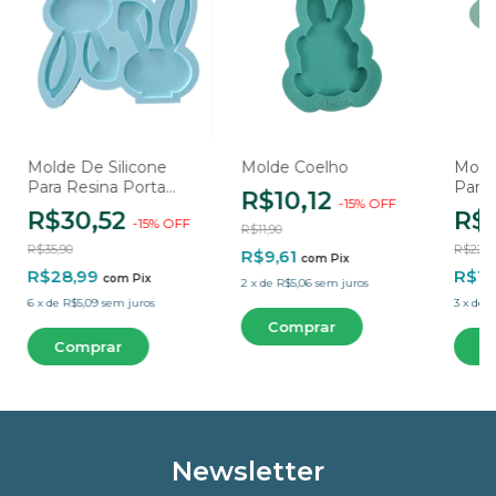
Molde De Silicone
Molde Coelho
Molde
Para Resina Porta
Para 
R$10,12
-
15
%
OFF
Guardanapo Coelho -
Guar
R$30,52
R$
-
15
%
OFF
2 Cavidades
Coelh
R$11,90
R$35,90
R$22,9
R$9,61
com
Pix
R$28,99
R$18
com
Pix
2
x
de
R$5,06
sem juros
6
x
de
R$5,09
sem juros
3
x
de
R
Newsletter