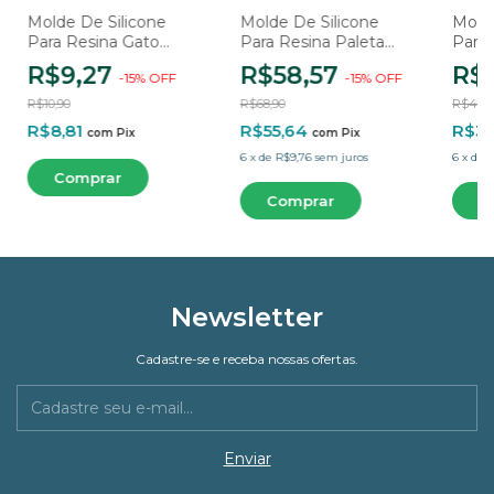
Molde De Silicone
Molde De Silicone
Molde
Para Resina Gato
Para Resina Paleta
Para 
Love 3 - Cavidade
Raças De Cachorros -
Pinge
R$9,27
R$58,57
R$
-
15
%
OFF
-
15
%
OFF
20 Cavidades
Cavi
R$10,90
R$68,90
R$44,
R$8,81
R$55,64
R$3
com
Pix
com
Pix
6
x
de
R$9,76
sem juros
6
x
de
R
Newsletter
Cadastre-se e receba nossas ofertas.