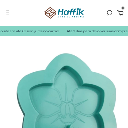
0
site em até 6x sem juros no cartão
Até 7 dias para devolver suas compras!