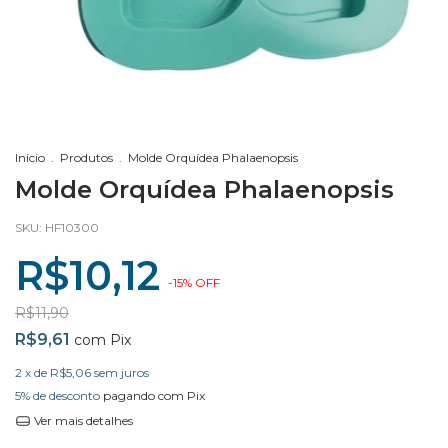
Início
.
Produtos
.
Molde Orquídea Phalaenopsis
Molde Orquídea Phalaenopsis
SKU:
HF10300
R$10,12
-
15
%
OFF
R$11,90
R$9,61
com
Pix
2
x de
R$5,06
sem juros
5% de desconto
pagando com Pix
Ver mais detalhes