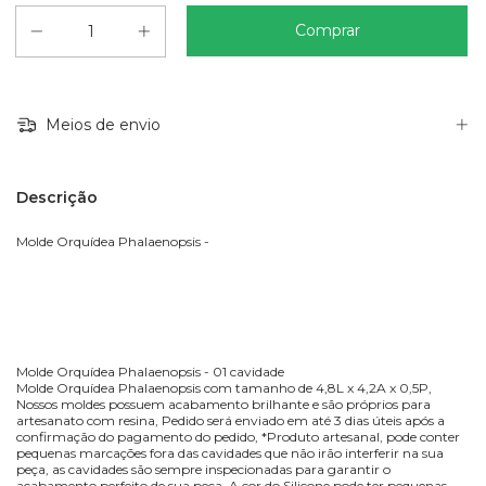
Meios de envio
Descrição
Molde Orquídea Phalaenopsis -
Molde Orquídea Phalaenopsis - 01 cavidade
Molde Orquídea Phalaenopsis com tamanho de 4,8L x 4,2A x 0,5P,
Nossos moldes possuem acabamento brilhante e são próprios para
artesanato com resina, Pedido será enviado em até 3 dias úteis após a
confirmação do pagamento do pedido, *Produto artesanal, pode conter
pequenas marcações fora das cavidades que não irão interferir na sua
peça, as cavidades são sempre inspecionadas para garantir o
acabamento perfeito de sua peça, A cor do Silicone pode ter pequenas