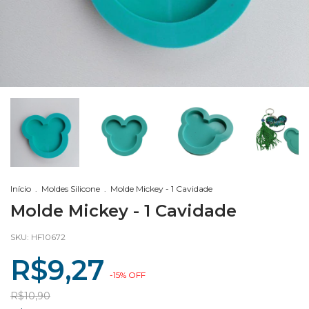
Início
.
Moldes Silicone
.
Molde Mickey - 1 Cavidade
Molde Mickey - 1 Cavidade
SKU:
HF10672
R$9,27
-
15
%
OFF
R$10,90