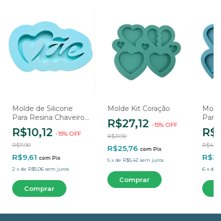
Molde de Silicone
Molde Kit Coração
Molde
Para Resina Chaveiro
Para 
R$27,12
-
15
%
OFF
Mãe Modelo 2 - 1
Pinge
R$10,12
R$
-
15
%
OFF
Cavidade
Cavi
R$31,90
R$11,90
R$44,
R$25,76
com
Pix
R$9,61
R$3
com
Pix
5
x
de
R$5,42
sem juros
2
x
de
R$5,06
sem juros
6
x
de
R