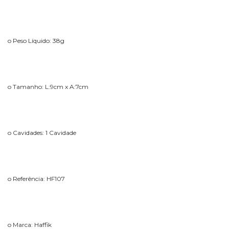
o Peso Líquido: 38g
o Tamanho: L:9cm x A:7cm
o Cavidades: 1 Cavidade
o Referência: HF107
o Marca: Haffik