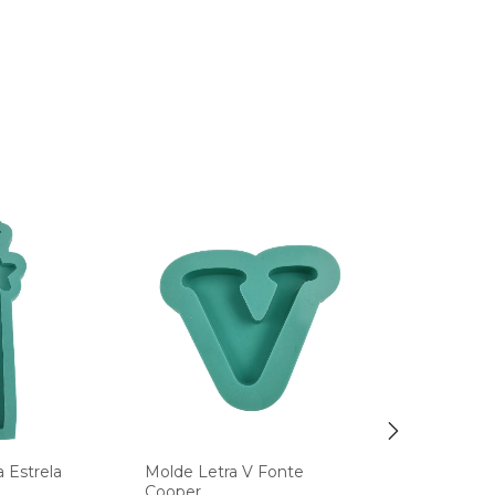
 Estrela
Molde Letra V Fonte
Molde De Sil
Cooper
Resina Palet