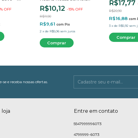
R$17,77
Aparecida Manto Liso - 1
R$10,12
%
OFF
-
15
%
OFF
Cavidade
R$20,90
R$11,90
R$16,88
com
R$9,61
x
com
Pix
3
x
de
R$5,92
sem j
2
x
de
R$5,06
sem juros
-se e receba nossas ofertas.
 loja
Entre em contato
5547999996073
4799999-6073