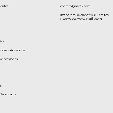
entos
contato@haffik.com
Instagram @lojahaffik © Direitos
Reservados www.haffik.com
tos
ntas e Acessórios
 e acessórios
s
s Namorados