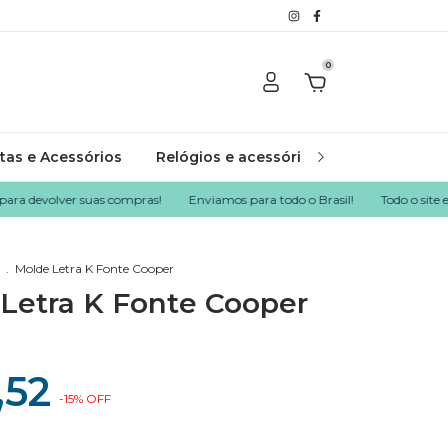
0
tas e Acessórios
Relógios e acessórios
Kits
MDF
 devolver suas compras!
Enviamos para todo o Brasil!
Todo o site em at
.
Molde Letra K Fonte Cooper
Letra K Fonte Cooper
,52
-
15
%
OFF