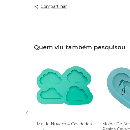
Compartilhar
Quem viu também pesquisou
sina Cat
Molde Nuvem 4 Cavidades
Molde De Sili
Resina Cavalo