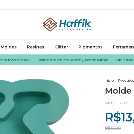
Moldes
Resinas
Glitter
Pigmentos
Ferramen
do o Brasil!
Todo o site em até 6x sem juros no cartão
Até 7 dias para
Início
.
Produtos
Molde 
SKU:
HF10072
R$13
R$15,90