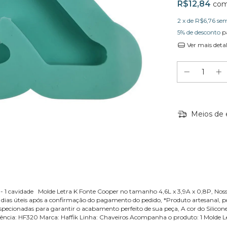
R$12,84
co
2
x de
R$6,76
sem
5% de desconto
p
Ver mais deta
Meios de 
 - 1 cavidade Molde Letra K Fonte Cooper no tamanho 4,6L x 3,9A x 0,8P, No
3 dias úteis após a confirmação do pagamento do pedido, *Produto artesanal, 
inspecionadas para garantir o acabamento perfeito de sua peça, A cor do Silico
ferência: HF320 Marca: Haffik Linha: Chaveiros Acompanha o produto: 1 Molde 