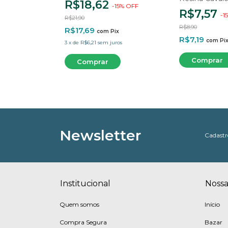
R$18,62
-
15
%
OFF
Cavidade
R$7,57
5
%
OFF
-
15
R$21,90
R$8,90
R$17,69
com
Pix
R$7,19
ix
com
Pi
3
x
de
R$6,21
sem juros
ros
Newsletter
Cadastre
Institucional
Nossa
Quem somos
Início
Compra Segura
Bazar