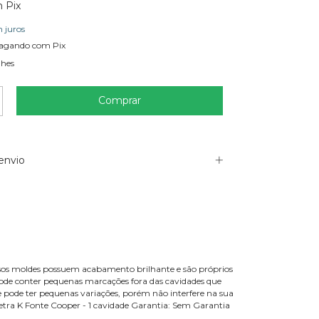
m
Pix
 juros
agando com Pix
lhes
envio
ssos moldes possuem acabamento brilhante e são próprios
pode conter pequenas marcações fora das cavidades que
ne pode ter pequenas variações, porém não interfere na sua
Letra K Fonte Cooper - 1 cavidade Garantia: Sem Garantia