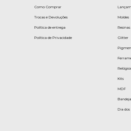
Como Comprar
Lançam
Trocas e Devoluções
Moldes
Política de entrega
Resinas
Política de Privacidade
Glitter
Pigmen
Ferrame
Relógios
Kits
MDF
Bandeja
Dia do