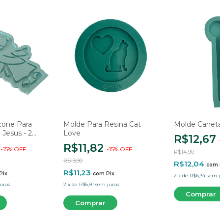
cone Para
Molde Para Resina Cat
Molde Caneta
Jesus - 2
Love
R$12,67
7
R$11,82
-
15
%
OFF
-
15
%
OFF
R$14,90
R$13,90
R$12,04
com
R$11,23
Pix
com
Pix
2
x
de
R$6,34
sem j
uros
2
x
de
R$5,91
sem juros