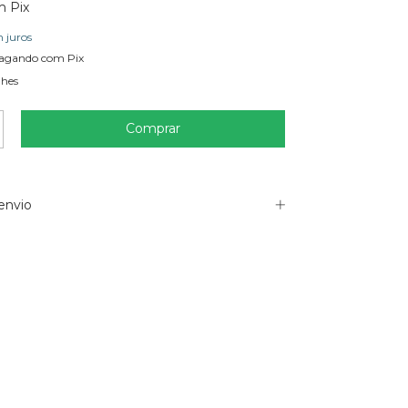
m
Pix
 juros
agando com Pix
lhes
envio