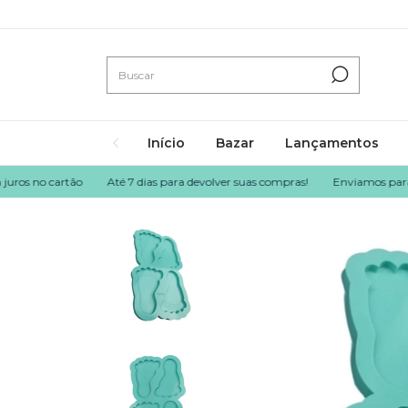
Início
Bazar
Lançamentos
 no cartão
Até 7 dias para devolver suas compras!
Enviamos para todo o