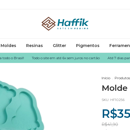
Moldes
Resinas
Glitter
Pigmentos
Ferramen
 Brasil!
Todo o site em até 6x sem juros no cartão
Até 7 dias para dev
Início
.
Produtos
Molde 
SKU:
HF10256
R$35
R$41,90