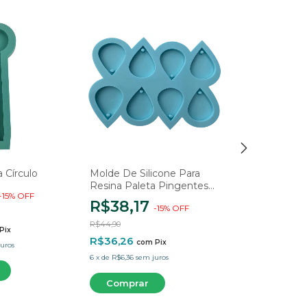
 Círculo
Molde De Silicone Para
Molde Letra
Resina Paleta Pingentes
Cooper
-
15
%
OFF
Gota - 8 Cavidades
R$38,17
R$8,42
-
15
%
OFF
-
R$44,90
R$9,90
Pix
R$36,26
R$8,00
com
Pix
com
uros
6
x
de
R$6,36
sem juros