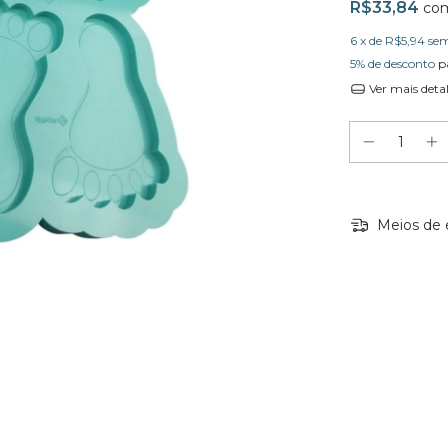
R$33,84
co
6
x de
R$5,94
sem
5% de desconto
p
Ver mais deta
Meios de 