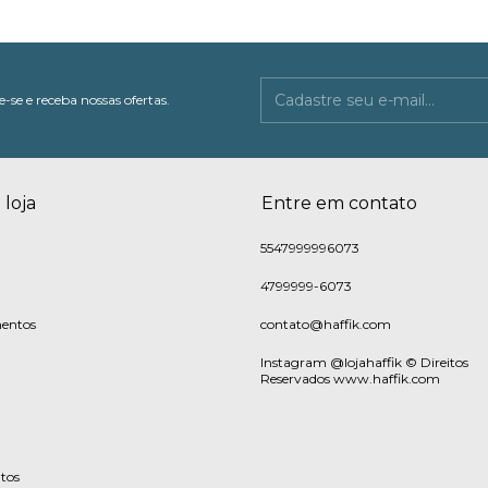
-se e receba nossas ofertas.
 loja
Entre em contato
5547999996073
4799999-6073
entos
contato@haffik.com
Instagram @lojahaffik © Direitos
Reservados www.haffik.com
tos