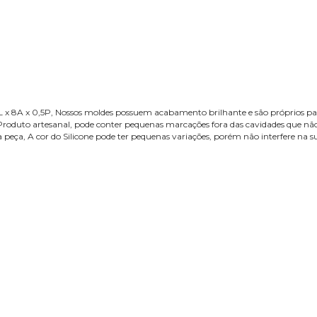
x 8A x 0,5P, Nossos moldes possuem acabamento brilhante e são próprios par
roduto artesanal, pode conter pequenas marcações fora das cavidades que não i
peça, A cor do Silicone pode ter pequenas variações, porém não interfere na s