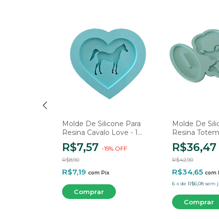
cone Para
Molde De Silicone Para
Molde De Sili
ove 3 -
Resina Cavalo Love - 1
Resina Totem 
Cavidade
Cavidades
R$7,57
R$36,4
%
OFF
-
15
%
OFF
R$8,90
R$42,90
R$7,19
R$34,65
com
Pix
com
6
x
de
R$6,08
sem j