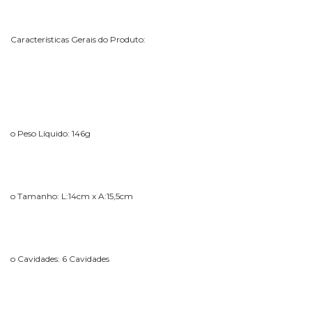
Características Gerais do Produto:
o Peso Líquido: 146g
o Tamanho: L:14cm x A:15,5cm
o Cavidades: 6 Cavidades