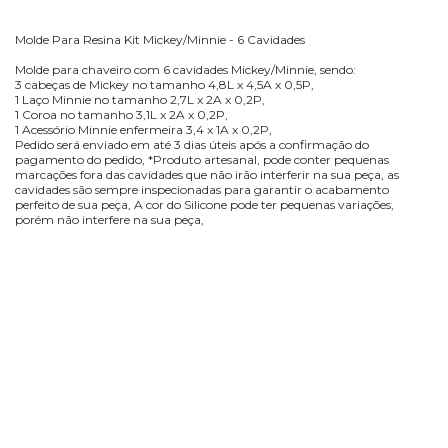
Molde Para Resina Kit Mickey/Minnie - 6 Cavidades
Molde para chaveiro com 6 cavidades Mickey/Minnie, sendo:
3 cabeças de Mickey no tamanho 4,8L x 4,5A x 0,5P,
1 Laço Minnie no tamanho 2,7L x 2A x 0,2P,
1 Coroa no tamanho 3,1L x 2A x 0,2P,
1 Acessório Minnie enfermeira 3,4 x 1A x 0,2P,
Pedido será enviado em até 3 dias úteis após a confirmação do
pagamento do pedido, *Produto artesanal, pode conter pequenas
marcações fora das cavidades que não irão interferir na sua peça, as
cavidades são sempre inspecionadas para garantir o acabamento
perfeito de sua peça, A cor do Silicone pode ter pequenas variações,
porém não interfere na sua peça,