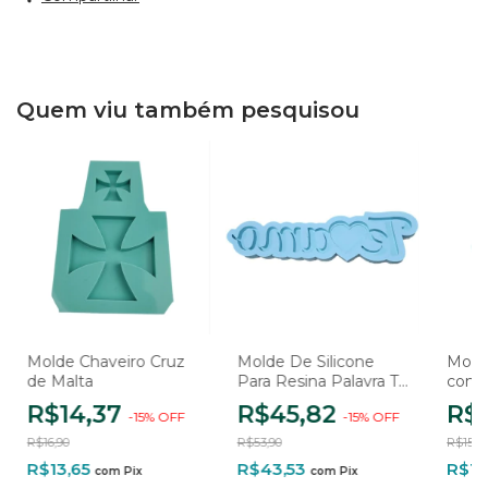
Quem viu também pesquisou
Molde Chaveiro Cruz
Molde De Silicone
Mold
de Malta
Para Resina Palavra Te
com 
Amo - 1 Cavidade
R$14,37
R$45,82
R$1
-
15
%
OFF
-
15
%
OFF
R$16,90
R$53,90
R$15,9
R$13,65
R$43,53
R$12
com
Pix
com
Pix