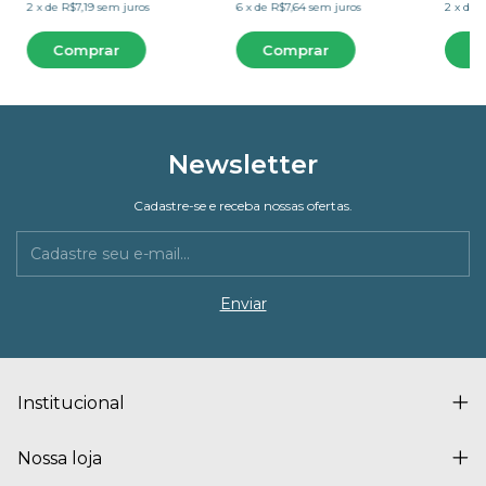
2
x
de
R$7,19
sem juros
6
x
de
R$7,64
sem juros
2
x
de
R
Newsletter
Cadastre-se e receba nossas ofertas.
Institucional
Nossa loja