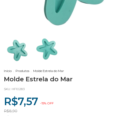
Início
.
Produtos
.
Molde Estrela do Mar
Molde Estrela do Mar
SKU:
HF10283
R$7,57
-
15
%
OFF
R$8,90