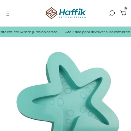
0
ite em até 6x sem juros no cartão
Até 7 dias para devolver suas compras!