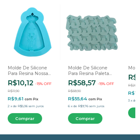
Molde De Silicone
Molde De Silicone
Molde
Para Resina Nossa
Para Resina Paleta
R$
Senhora Aparecida
Raças De Cachorros -
R$10,12
R$58,57
-
15
%
OFF
-
15
%
OFF
Manto Liso - 1
20 Cavidades
R$20,9
Cavidade
R$11,90
R$68,90
R$16
R$9,61
R$55,64
com
Pix
com
Pix
3
x
de
R
2
x
de
R$5,06
sem juros
6
x
de
R$9,76
sem juros