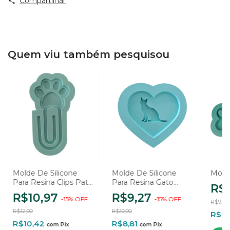
Compartilhar
Quem viu também pesquisou
Molde De Silicone
Molde De Silicone
Molde
Para Resina Clips Pata
Para Resina Gato
R$
Pet 3D - 1 Cavidade
Love - 1 Cavidade
R$10,97
R$9,27
-
15
%
OFF
-
15
%
OFF
R$9,90
R$12,90
R$10,90
R$8
R$10,42
R$8,81
com
Pix
com
Pix