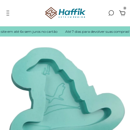
0
ite em até 6x sem juros no cartão
Até 7 dias para devolver suas compras!