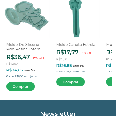
Molde De Silicone
Molde Caneta Estrela
Molde
Para Resina Totem
R$17,77
R$
-
15
%
OFF
Jesus - 2 Cavidades
R$36,47
-
15
%
OFF
R$20,90
R$14,9
R$42,90
R$16,88
R$12
com
Pix
R$34,65
com
Pix
3
x
de
R$5,92
sem juros
2
x
de
R
6
x
de
R$6,08
sem juros
Newsletter