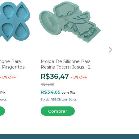
icone Para
Molde De Silicone Para
Molde Letra
a Pingentes
Resina Totem Jesus - 2
Cooper
idades
Cavidades
R$36,47
R$8,42
-
15
%
OFF
-
15
%
OFF
-
R$42,90
R$9,90
R$34,65
R$8,00
Pix
com
Pix
com
uros
6
x
de
R$6,08
sem juros