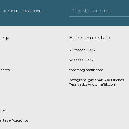
-se e receba nossas ofertas.
 loja
Entre em contato
5547999996073
4799999-6073
entos
contato@haffik.com
Instagram @lojahaffik © Direitos
Reservados www.haffik.com
tos
ntas e Acessórios