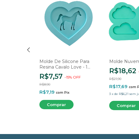
V Fonte
Molde De Silicone Para
Molde Nuvem
Resina Cavalo Love - 1
R$18,62
Cavidade
R$7,57
5
%
OFF
-
15
%
OFF
R$21,90
R$8,90
R$17,69
com
P
R$7,19
ix
com
Pix
3
x
de
R$6,21
sem j