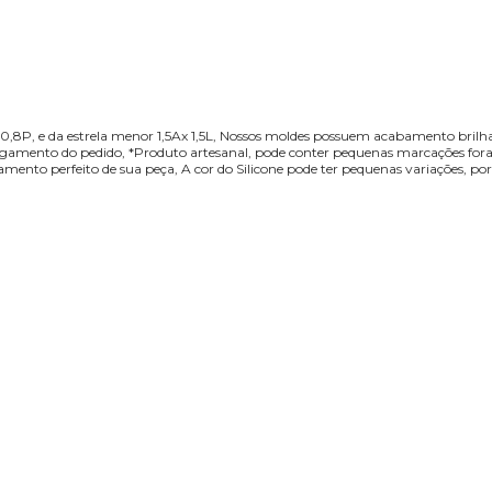
 0,8P, e da estrela menor 1,5Ax 1,5L, Nossos moldes possuem acabamento brilha
agamento do pedido, *Produto artesanal, pode conter pequenas marcações fora d
mento perfeito de sua peça, A cor do Silicone pode ter pequenas variações, po