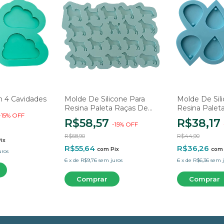
 4 Cavidades
Molde De Silicone Para
Molde De Sil
Resina Paleta Raças De
Resina Palet
-
15
%
OFF
Cachorros - 20 Cavidades
Gota - 8 Cav
R$58,57
R$38,17
-
15
%
OFF
R$68,90
R$44,90
ix
R$55,64
R$36,26
com
Pix
com
uros
6
x
de
R$9,76
sem juros
6
x
de
R$6,36
sem j