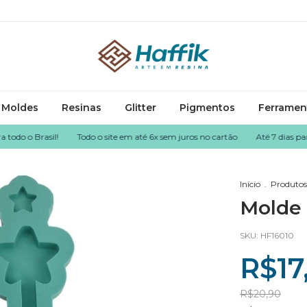
Moldes
Resinas
Glitter
Pigmentos
Ferramen
 Brasil!
Todo o site em até 6x sem juros no cartão
Até 7 dias para dev
Início
.
Produtos
Molde 
SKU:
HF16010
R$17
R$20,90