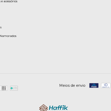
 e acessórios
s
s Namorados
Meios de envio