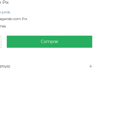
m
Pix
 juros
agando com Pix
lhes
envio