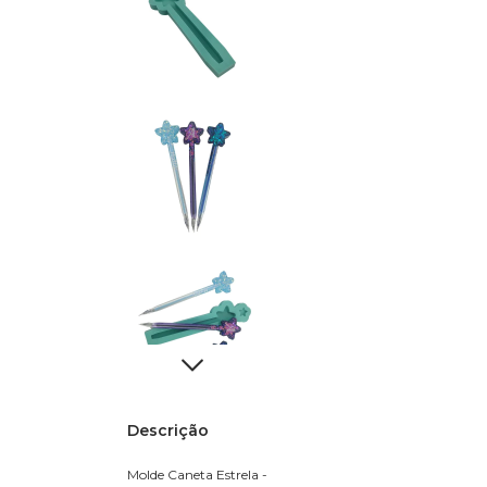
Descrição
Molde Caneta Estrela -