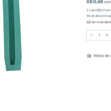
R$16,88
co
3
x de
R$5,92
sem
5% de desconto
p
Ver mais deta
Meios de 