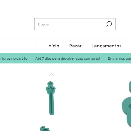
Início
Bazar
Lançamentos
 no cartão
Até 7 dias para devolver suas compras!
Enviamos para todo o