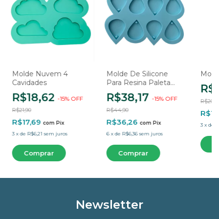
Molde Nuvem 4
Molde De Silicone
Molde
Cavidades
Para Resina Paleta
R$
Pingentes Gota - 8
R$18,62
R$38,17
-
15
%
OFF
-
15
%
OFF
Cavidades
R$20,9
R$21,90
R$44,90
R$16
R$17,69
R$36,26
com
Pix
com
Pix
3
x
de
R
3
x
de
R$6,21
sem juros
6
x
de
R$6,36
sem juros
Newsletter