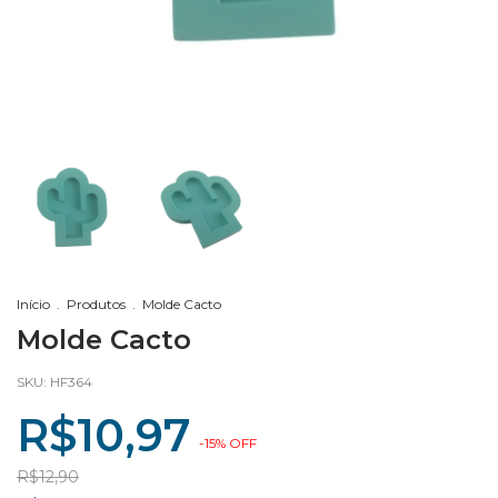
Início
.
Produtos
.
Molde Cacto
Molde Cacto
SKU:
HF364
R$10,97
-
15
%
OFF
R$12,90