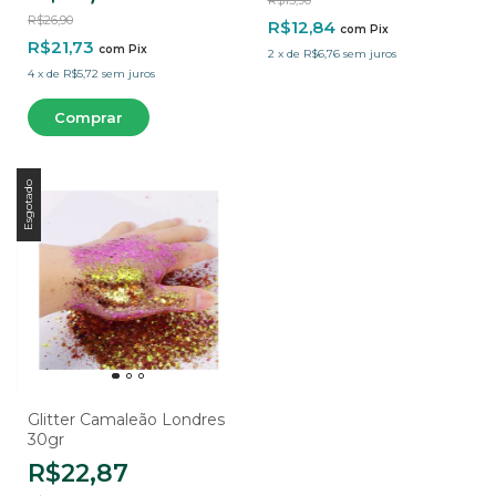
R$15,90
R$26,90
R$12,84
com
Pix
R$21,73
com
Pix
2
x
de
R$6,76
sem juros
4
x
de
R$5,72
sem juros
Esgotado
Glitter Camaleão Londres
30gr
R$22,87