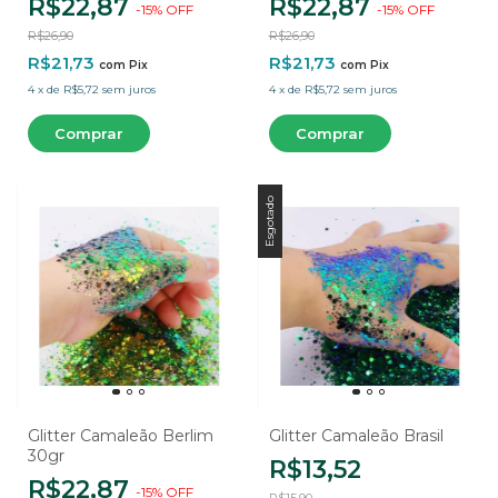
R$22,87
R$22,87
-
15
%
OFF
-
15
%
OFF
R$26,90
R$26,90
R$21,73
R$21,73
com
Pix
com
Pix
4
x
de
R$5,72
sem juros
4
x
de
R$5,72
sem juros
Esgotado
Glitter Camaleão Berlim
Glitter Camaleão Brasil
30gr
R$13,52
R$22,87
-
15
%
OFF