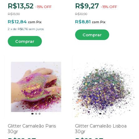
R$13,52
R$9,27
-
15
%
OFF
-
15
%
OFF
R$15,90
R$10,90
R$12,84
R$8,81
com
Pix
com
Pix
2
x
de
R$6,76
sem juros
Glitter Camaleão Paris
Glitter Camaleão Lisboa
30gr
30gr