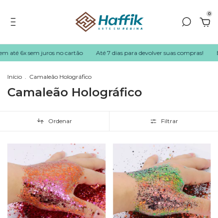
0
6x sem juros no cartão
Até 7 dias para devolver suas compras!
Enviamos
Início
.
Camaleão Holográfico
Camaleão Holográfico
Ordenar
Filtrar