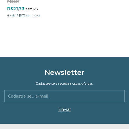
R$26,90
R$21,73
com
Pix
4
x
de
R$5,72
sem juros
Newsletter
Cadastre-se e receba nossas ofertas.