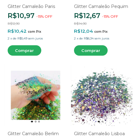
Glitter Camaleão Paris
Glitter Camaleão Pequim
R$10,97
R$12,67
-
15
%
OFF
-
15
%
OFF
R$12,90
R$14,90
R$10,42
R$12,04
com
Pix
com
Pix
2
x
de
R$5,49
sem juros
2
x
de
R$6,34
sem juros
Glitter Camaleão Berlim
Glitter Camaleão Lisboa