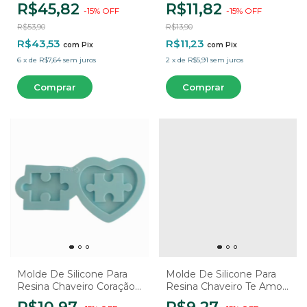
Coração furo 8mm
R$45,82
R$11,82
-
15
%
OFF
-
15
%
OFF
R$53,90
R$13,90
R$43,53
R$11,23
com
Pix
com
Pix
6
x
de
R$7,64
sem juros
2
x
de
R$5,91
sem juros
Molde De Silicone Para
Molde De Silicone Para
Resina Chaveiro Coração
Resina Chaveiro Te Amo -
Quebra Cabeça Puzzle - 2
1 Cavidade