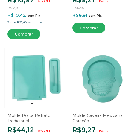
R$10,97
R$9,27
-
15
%
OFF
-
15
%
OFF
Cavidades
R$12,90
R$10,90
R$10,42
R$8,81
com
Pix
com
Pix
2
x
de
R$5,49
sem juros
Molde Porta Retrato
Molde Caveira Mexicana
Tradicional
Coração
R$44,12
R$9,27
-
15
%
OFF
-
15
%
OFF