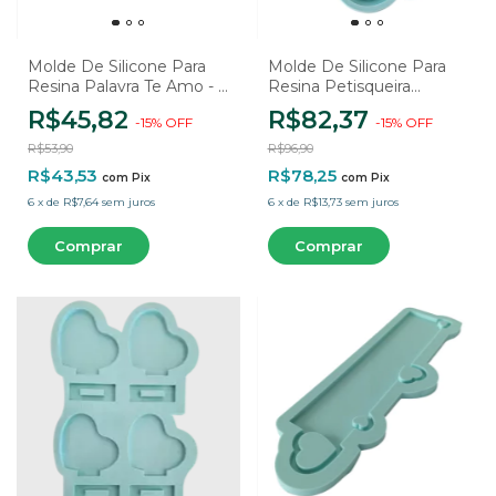
Molde De Silicone Para
Molde De Silicone Para
Resina Palavra Te Amo - 1
Resina Petisqueira
Cavidade
Coração - 1 Cavidade
R$45,82
R$82,37
-
15
%
OFF
-
15
%
OFF
R$53,90
R$96,90
R$43,53
R$78,25
com
Pix
com
Pix
6
x
de
R$7,64
sem juros
6
x
de
R$13,73
sem juros