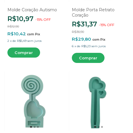
Molde Coração Autismo
Molde Porta Retrato
Coração
R$10,97
-
15
%
OFF
R$31,37
-
15
%
OFF
R$12,90
R$36,90
R$10,42
com
Pix
R$29,80
com
Pix
2
x
de
R$5,49
sem juros
6
x
de
R$5,23
sem juros