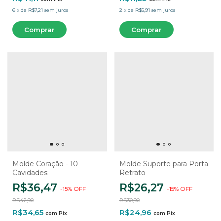
6
x
de
R$7,21
sem juros
2
x
de
R$5,91
sem juros
Molde Coração - 10
Molde Suporte para Porta
Cavidades
Retrato
R$36,47
R$26,27
-
15
%
OFF
-
15
%
OFF
R$42,90
R$30,90
R$34,65
R$24,96
com
Pix
com
Pix