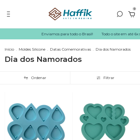
0
Enviamos para todo o Brasil!
Todo o site em até 6x sem juros 
Início
.
Moldes Silicone
.
Datas Comemorativas
.
Dia dos Namorados
Dia dos Namorados
Ordenar
Filtrar