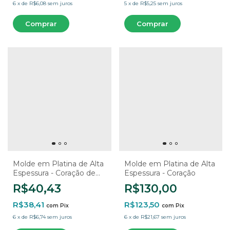
6
x
de
R$6,08
sem juros
5
x
de
R$5,25
sem juros
Molde em Platina de Alta
Molde em Platina de Alta
Espessura - Coração de
Espessura - Coração
Base Para o Retrato
R$40,43
R$130,00
R$38,41
R$123,50
com
Pix
com
Pix
6
x
de
R$6,74
sem juros
6
x
de
R$21,67
sem juros