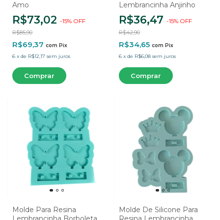
Amo
Lembrancinha Anjinho
R$73,02
R$36,47
-
15
%
OFF
-
15
%
OFF
R$85,90
R$42,90
R$69,37
R$34,65
com
Pix
com
Pix
6
x
de
R$12,17
sem juros
6
x
de
R$6,08
sem juros
Molde Para Resina
Molde De Silicone Para
Lembrancinha Borboleta
Resina Lembrancinha