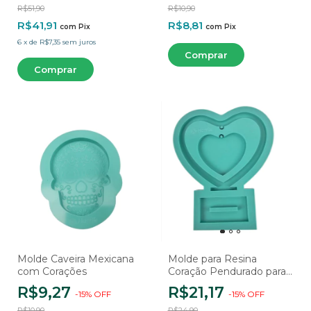
R$51,90
R$10,90
R$41,91
R$8,81
com
Pix
com
Pix
6
x
de
R$7,35
sem juros
Molde Caveira Mexicana
Molde para Resina
com Corações
Coração Pendurado para
Eternização
R$9,27
R$21,17
-
15
%
OFF
-
15
%
OFF
R$10,90
R$24,90