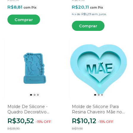
R$8,81
R$20,11
com
Pix
com
Pix
4
x
de
R$5,29
sem juros
Molde De Silicone -
Molde de Silicone Para
Quadro Decorativo
Resina Chaveiro Mãe no
Família - Gestante
Coração - 1 Cavidade
R$30,52
R$10,12
-
15
%
OFF
-
15
%
OFF
R$35,90
R$11,90