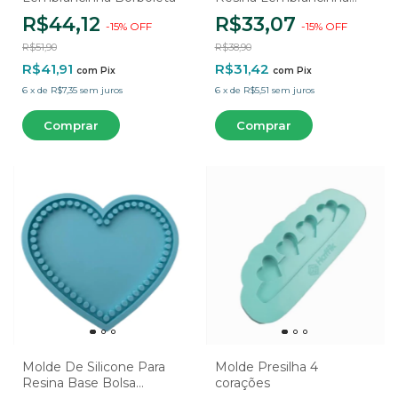
Mickey e Minnie - 8
R$44,12
R$33,07
-
15
%
OFF
-
15
%
OFF
Cavidades
R$51,90
R$38,90
R$41,91
R$31,42
com
Pix
com
Pix
6
x
de
R$7,35
sem juros
6
x
de
R$5,51
sem juros
Molde De Silicone Para
Molde Presilha 4
Resina Base Bolsa
corações