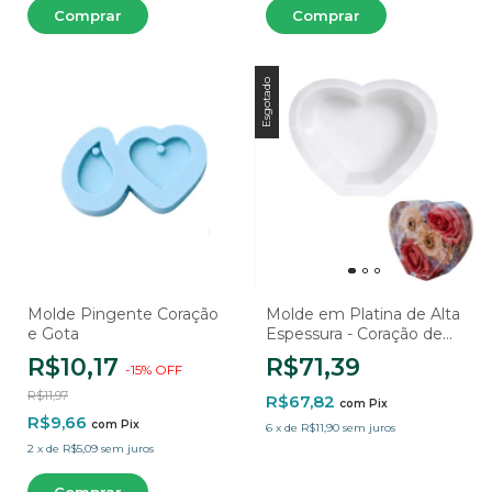
Esgotado
Molde Pingente Coração
Molde em Platina de Alta
e Gota
Espessura - Coração de
Base Reta
R$10,17
R$71,39
-
15
%
OFF
R$11,97
R$67,82
com
Pix
R$9,66
com
Pix
6
x
de
R$11,90
sem juros
2
x
de
R$5,09
sem juros