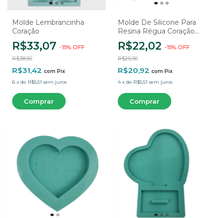
Molde Lembrancinha
Molde De Silicone Para
Coração
Resina Régua Coração
15cm - 1 Cavidade
R$33,07
R$22,02
-
15
%
OFF
-
15
%
OFF
R$38,90
R$25,90
R$31,42
R$20,92
com
Pix
com
Pix
6
x
de
R$5,51
sem juros
4
x
de
R$5,51
sem juros