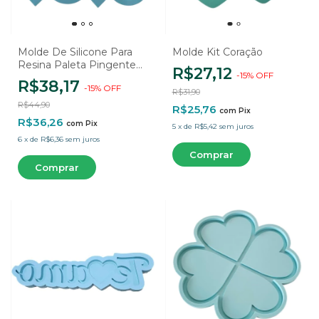
Molde De Silicone Para
Molde Kit Coração
Resina Paleta Pingentes
R$27,12
-
15
%
OFF
Gota - 8 Cavidades
R$38,17
-
15
%
OFF
R$31,90
R$44,90
R$25,76
com
Pix
R$36,26
com
Pix
5
x
de
R$5,42
sem juros
6
x
de
R$6,36
sem juros